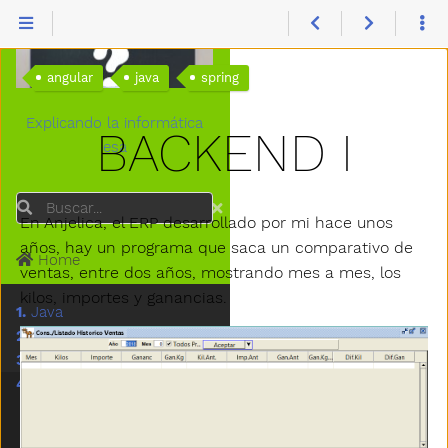
Profesor-P
angular
java
spring
Explicando la informática
BACKEND I
esa
Buscar
En Anjelica, el ERP desarrollado por mi hace unos
años, hay un programa que saca un comparativo de
Home
ventas, entre dos años, mostrando mes a mes, los
kilos, importes y ganancias.
1.
Java
2.
Spring
3.
Hugo
4.
Angular
-
Curso de Angular 6
o
Curso Angular 6 –