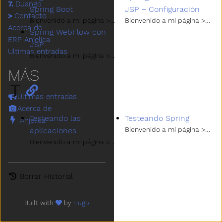
7.
DJango
Spring Boot
JSP – Configuración
>
Contacto
Bienvenido a mi página > Spring > Seguridad
Bienvenido a mi página > Spr
Acerca de
Spring WebFlow con
ERP Anjelica
JSP
Ultimas entradas
Bienvenido a mi página > Spring > Webflow
MÁS
T
Últimas entradas
Acerca de
Testeando las
Testeando Spring
Anjelica
Bienvenido a mi página > Sprin
aplicaciones
Bienvenido a mi página > Spring > Testing
Borrar Historial
Built with
by
Hugo